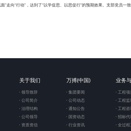
纸面”走向“行动”，达到了“以学促思、以思促行”的预期效果。支部党员
关于我们
万搏(中国)
业务
领导致辞
集团要闻
工程项
公司简介
公司动态
工程监
治理结构
通知公告
工程咨
公司领导
国资动态
招标代
资质资信
行业资讯
全过程