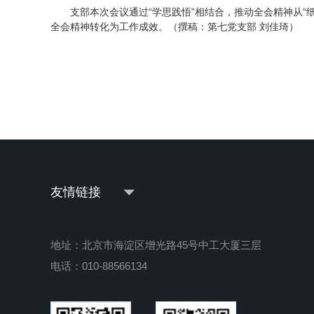
支部本次会议通过“学思践悟”相结合，推动全会精神从“
全会精神转化为工作成效。（
）
撰稿：第七党支部 刘佳琦
友情链接
地址：北京市海淀区增光路45号中工大厦三层
电话：010-88566134