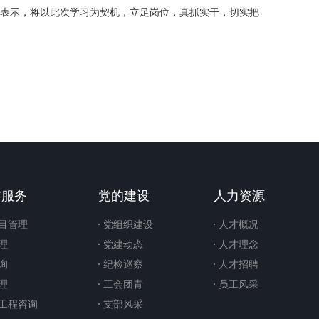
一致表示，将以此次学习为契机，立足岗位，真抓实干，切实把
与服务
党的建设
人力资源
目管理
党组织建设
人才概况
理
党建动态
人才理念
询
纪检巡察
人才招聘
理
工会团青
员工风采
工程咨询
支部风采