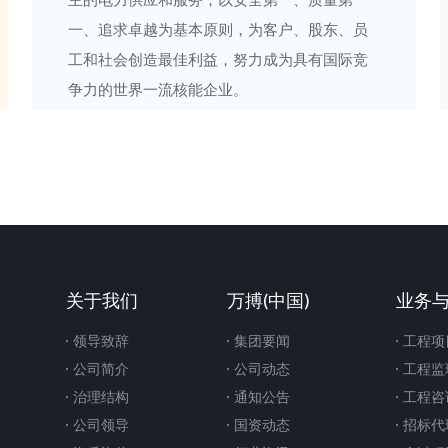
一、追求卓越为基本原则，为客户、股东、员
工和社会创造最佳利益，努力成为具有国际竞
争力的世界一流核能企业。
关于我们
万搏(中国)
业务
领导致辞
集团要闻
工程项
公司简介
公司动态
工程监
治理结构
通知公告
工程咨
公司领导
国资动态
招标代