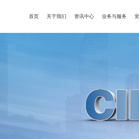
首页
关于我们
资讯中心
业务与服务