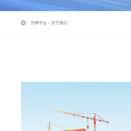
万搏平台
关于我们