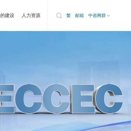
党的建设
人力资源
繁
邮箱
中咨网群